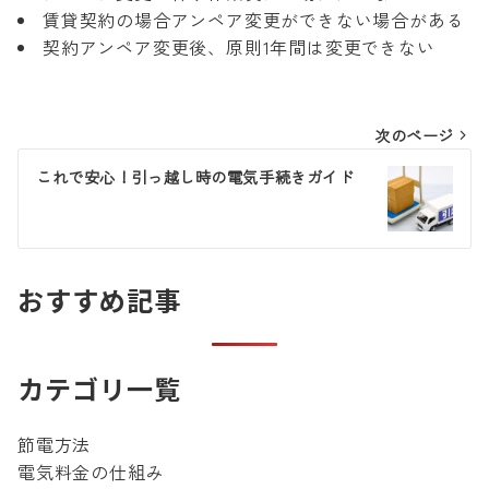
賃貸契約の場合アンペア変更ができない場合がある
契約アンペア変更後、原則1年間は変更できない
投
次のページ
稿
これで安心！引っ越し時の電気手続きガイド
ナ
ビ
ゲ
おすすめ記事
ー
シ
カテゴリ一覧
ョ
ン
節電方法
電気料金の仕組み