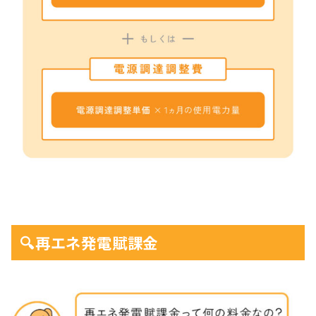
🔍再エネ発電賦課金