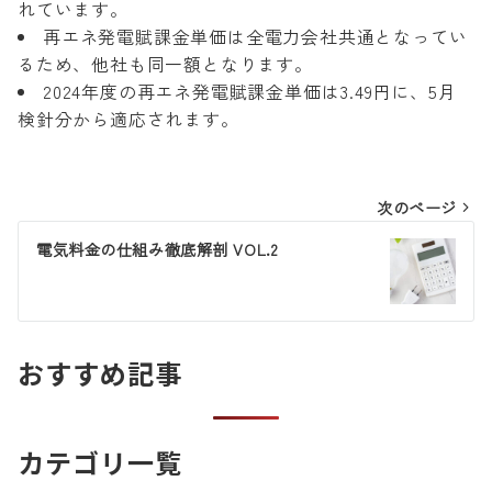
れています。
再エネ発電賦課金単価は全電力会社共通となってい
るため、他社も同一額となります。
2024年度の再エネ発電賦課金単価は3.49円に、5月
検針分から適応されます。
投
次のページ
稿
電気料金の仕組み徹底解剖 VOL.2
ナ
ビ
ゲ
おすすめ記事
ー
シ
カテゴリ一覧
ョ